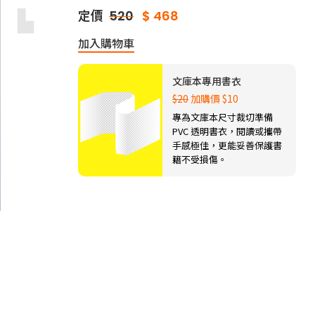
▙
定價
520
$ 468
加入購物車
文庫本專用書衣
$20
加購價 $10
專為文庫本尺寸裁切準備
PVC 透明書衣，閱讀或攜帶
手感極佳，更能妥善保護書
籍不受損傷。