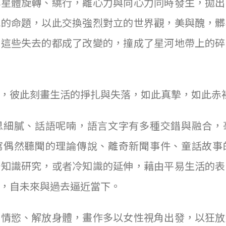
小星體旋轉、繞行，離心力與向心力同時發生，拋出
代的命題，以此交換強烈對立的世界觀，美與醜，髒
，這些失去的都成了改變的，撞成了星河地帶上的碎
，彼此刻畫生活的掙扎與失落，如此真摯，如此赤
思細膩、話語呢喃，語言文字有多種交錯與融合，
寫偶然聽聞的理論傳說、離奇新聞事件、童話故事
普知識研究，或者冷知識的延伸，藉由平易生活的表
，自未來與過去逼近當下。
索情慾、解放身體，畫作多以女性視角出發，以狂放