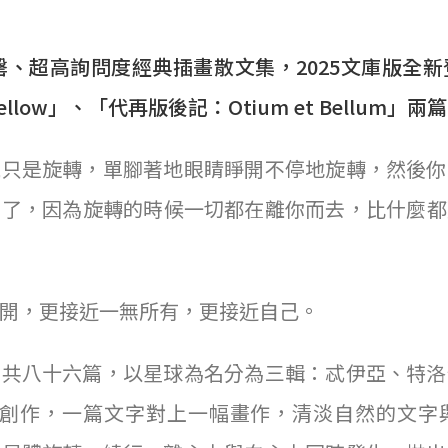
售罄、超高詢問度經典插畫散文集，2025文庫版全
low」、「代再版後記：Otium et Bellum」兩
就只是旋轉，單腳著地眼睛睜開不停地旋轉，然後你
神了，因為旋轉的時候一切都在離你而去，比什麼都
開，更接近一無所有，更接近自己。
》共八十六篇，以星球為名分為三輯：忒伊亞、特洛
共同創作，一篇文字對上一幅畫作，清淡自然的文