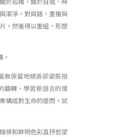
關於孤獨，關於自我、時
與潔淨，對與錯，重複與
片，然後得以重組，形塑
裸。
毫無保留地傾訴卻姿態扭
的翻轉、學習新語言的俚
象構成對生命的提問，試
線條和鮮明色彩直抒慾望