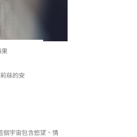
蘋果
《葛莉蕬的安
這個宇宙包含慾望、情