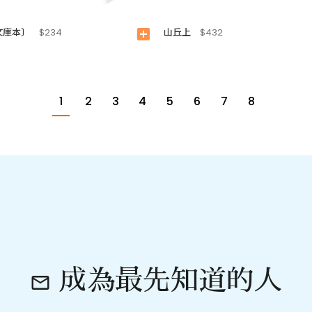
文庫本〕
山丘上
$234
add_box
$432
1
2
3
4
5
6
7
8
成為最先知道的人
