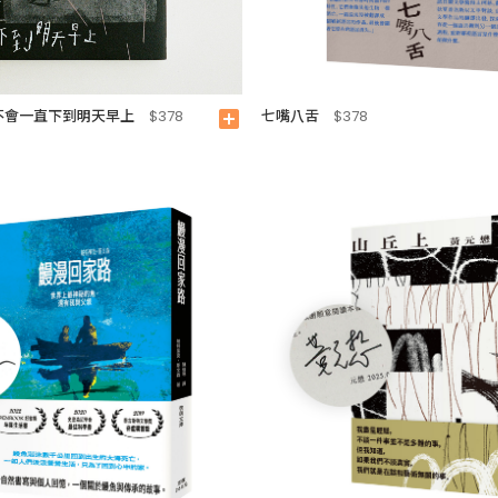
不會一直下到明天早上
七嘴八舌
$378
add_box
$378