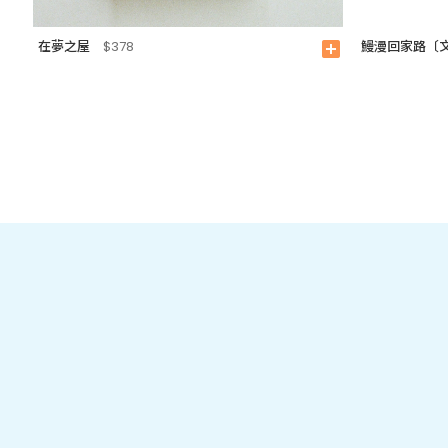
在夢之屋
鰻漫回家路〔
$378
add_box