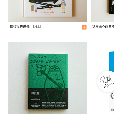
我和我的選擇
我只擔心雨會
$432
add_box