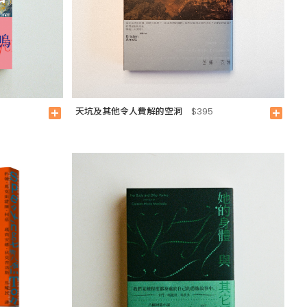
天坑及其他令人費解的空洞
add_box
$395
add_box