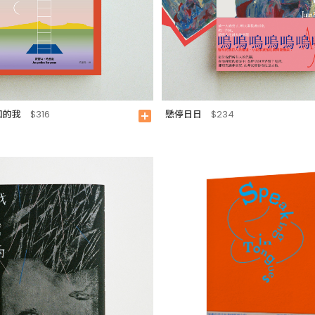
知的我
懸停日日
$316
add_box
$234