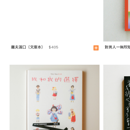
屠夫渡口〔文庫本〕
對男人一無所
$405
add_box