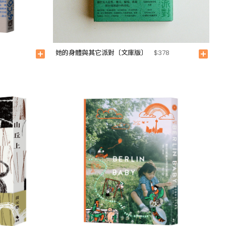
她的身體與其它派對〔文庫版〕
add_box
$378
add_box