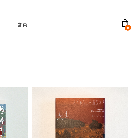
shopping_bag
會員
0