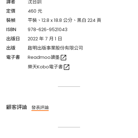
譯者
沈台訓
定價
460 元
裝幀
平裝、12.8 x 18.8 公分、黑白 224 頁
ISBN
978-626-9521043
出版日
2022 年 7 月 1 日
出版
啟明出版事業股份有限公司
open_in_new
電子書
Readmoo讀墨
open_in_new
樂天Kobo電子書
顧客評論
發表評論