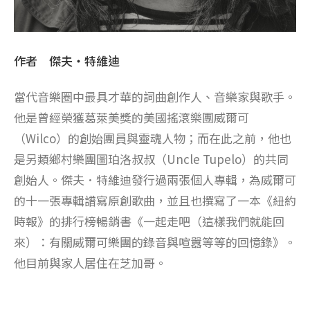
作者 傑夫・特維迪
當代音樂圈中最具才華的詞曲創作人、音樂家與歌手。
他是曾經榮獲葛萊美獎的美國搖滾樂團威爾可
（Wilco）的創始團員與靈魂人物；而在此之前，他也
是另類鄉村樂團圖珀洛叔叔（Uncle Tupelo）的共同
創始人。傑夫．特維迪發行過兩張個人專輯，為威爾可
的十一張專輯譜寫原創歌曲，並且也撰寫了一本《紐約
時報》的排行榜暢銷書《一起走吧（這樣我們就能回
來）：有關威爾可樂團的錄音與喧囂等等的回憶錄》。
他目前與家人居住在芝加哥。