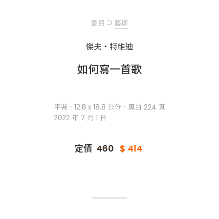
書目
⊃
藝術
傑夫・特維迪
如何寫一首歌
平裝、12.8 x 18.8 公分、黑白 224 頁
2022 年 7 月 1 日
定價
460
$ 414