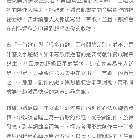
葛萊美獎多次獲獎者、美國獨立搖滾天團Wilco主唱及
詞曲創作人傑夫・特維迪，透過此書揭開音樂創作的神
祕面紗，告訴讀者人人都能寫出一首歌，並且，都將會
在創作過程之中得到超乎想像的收穫。
寫「一首歌」與「很多首歌」兩者間的差別，並不只是
什麼文字遊戲。如果寫歌懷抱著的是要將創作變成職業
謀生、甚至成為超級巨星的夢想，這確實容易令人卻
步，但是，只要將注意力集中在寫出「一首歌」的過程
之中，那麼，創作的謎團與恐懼便會漸漸消褪，寫歌將
成為一趟激昂快活的創意追尋之旅。
特維迪透過四十年寫歌生涯淬煉出的創作心法與練習步
驟，帶領讀者踏上寫一首歌的旅程，從歌詞創作、旋律
發想，到將詞曲合而為一，探索各種形式創作中皆可能
遇見的種種心魔及應對方法，以及，同樣關鍵的，鼓勵