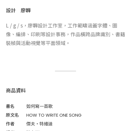
設計 廖韡
L / g / s，廖韡設計工作室，工作範疇涵蓋字體、圖
像、編排、印刷等設計事務，作品橫跨品牌識別、書籍
裝幀與活動視覺等平面領域。
商品資料
書名
如何寫一首歌
原文名
HOW TO WRITE ONE SONG
作者
傑夫・特維迪