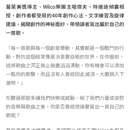
葛萊美獎得主、Wilco樂團主唱傑夫・特維迪傾囊相
授，創作者都受用的40年創作心法、文字練習及旋律
建議，揭開創作的神秘面紗，帶領讀者寫出屬於自己的
一首歌。
「每一首歌與每一個創意舉動，其實都是一個戰鬥的行
動，對抗這個經常像是決意要自毀的世界。在你面前，
這條歌曲之河正無止無盡滔滔湧動。你有機會可以添加
一瓢你的歌聲，而且沒有人曾經因此滅頂。大膽跳入下
潛吧。」
在聽過那麼多讓我們快樂或感動、給了我們力量或安慰
的音樂與歌曲之後，你是否曾經想過要寫出一首自己的
歌呢？