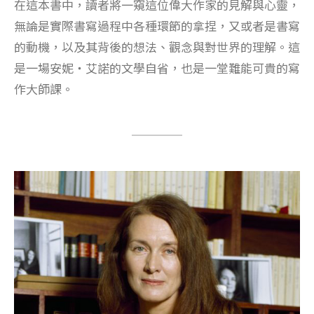
在這本書中，讀者將一窺這位偉大作家的見解與心靈，
無論是實際書寫過程中各種環節的拿捏，又或者是書寫
的動機，以及其背後的想法、觀念與對世界的理解。這
是一場安妮・艾諾的文學自省，也是一堂難能可貴的寫
作大師課。