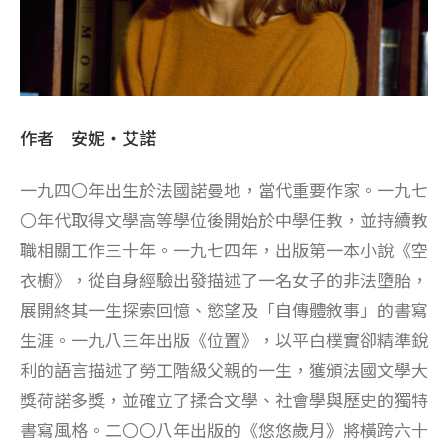
作者 安妮・艾諾
一九四〇年出生於法國諾曼地，當代重要作家。一九七
〇年代取得文學高等學位後開始於中學任教，並持續教
職相關工作三十年。一九七四年，出版第一本小說《空
衣櫥》，從自身經驗出發描述了一名女子的非法墮胎，
展開終其一生探索回憶、慾望及「自傳體敘事」的書寫
生涯。一九八三年出版《位置》，以平白樸實卻精準銳
利的語言描述了勞工階級父親的一生，獲頒法國文學大
獎荷諾多獎，並確立了揉合文學、社會學與歷史的獨特
書寫風格。二〇〇八年出版的《悠悠歲月》將橫跨六十