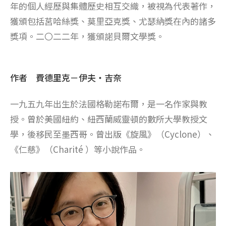
年的個人經歷與集體歷史相互交織，被視為代表著作，
獲頒包括莒哈絲獎、莫里亞克獎、尤瑟納獎在內的諸多
獎項。二〇二二年，獲頒諾貝爾文學獎。
作者 費德里克－伊夫・吉奈
一九五九年出生於法國格勒諾布爾，是一名作家與教
授。曾於美國紐約、紐西蘭威靈頓的數所大學教授文
學，後移民至墨西哥。曾出版《旋風》（Cyclone）、
《仁慈》（Charité ）等小說作品。