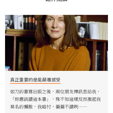
真正重要的是能顛覆感受
如刀的書寫出版之後，兩位朋友傳訊息給我，
「妳應該讀這本書」，殊不知這樣反而激起我
莫名的懶散，我暗忖，偏偏不讀咧⋯⋯