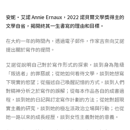
安妮・艾諾 Annie Ernaux，2022 諾貝爾文學獎得主的
文學自省，揭開終其一生書寫的理由和目標。
在大約一年的時間內，透過電子郵件，作家吉奈向艾諾
提出關於寫作的提問。
艾諾從說明自己對於寫作形式的探索，談到身為階級
「叛逃者」的罪惡感；從她如何看待文學，談到她想寫
下現實的慾望；從描述自己喚醒記憶的方式，談到人們
對精神分析之於寫作的誤解；從每本作品各自的成書過
程，談到她的日記與訂定寫作計劃的方法；從她對超現
實主義的研究，談到她的極左派政治立場與行動；也從
她一路以來的成長經歷，談到女性主義對她的意義。