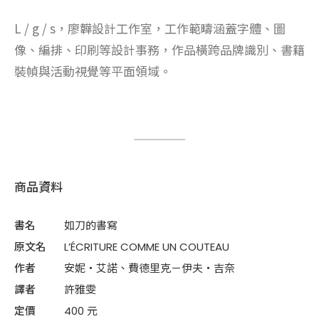
L / g / s，廖韡設計工作室，工作範疇涵蓋字體、圖
像、編排、印刷等設計事務，作品橫跨品牌識別、書籍
裝幀與活動視覺等平面領域。
商品資料
書名
如刀的書寫
原文名
L’ÉCRITURE COMME UN COUTEAU
作者
安妮・艾諾
、
費德里克－伊夫・吉奈
譯者
許雅雯
定價
400 元