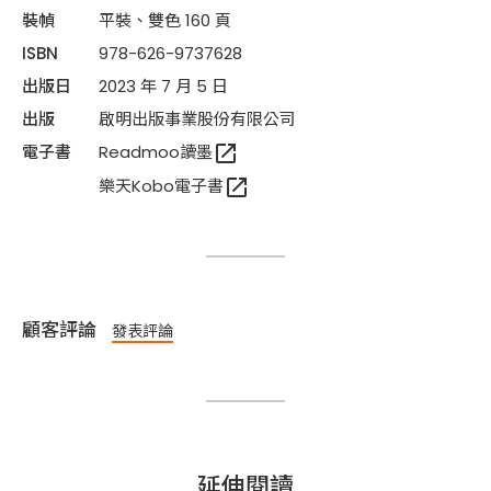
裝幀
平裝、雙色 160 頁
ISBN
978-626-9737628
出版日
2023 年 7 月 5 日
出版
啟明出版事業股份有限公司
open_in_new
電子書
Readmoo讀墨
open_in_new
樂天Kobo電子書
顧客評論
發表評論
延伸閱讀