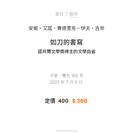
書目
⊃
藝術
安妮・艾諾、
費德里克－伊夫・吉奈
如刀的書寫
諾貝爾文學獎得主的文學自省
平裝、雙色 160 頁
2023 年 7 月 5 日
定價
400
$ 360